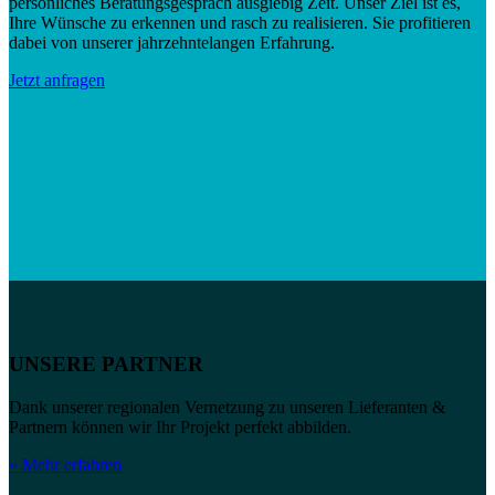
persönliches Beratungsgespräch ausgiebig Zeit. Unser Ziel ist es,
Ihre Wünsche zu erkennen und rasch zu realisieren. Sie profitieren
dabei von unserer jahrzehntelangen Erfahrung.
Jetzt anfragen
UNSERE PARTNER
Dank unserer regionalen Vernetzung zu unseren Lieferanten &
Partnern können wir Ihr Projekt perfekt abbilden.
» Mehr erfahren